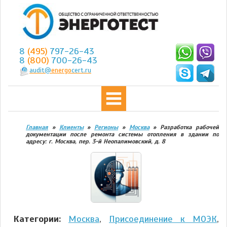
8
(495)
797-26-43
8
(800)
700-26-43
audit@
energo
cert.ru
Главная
»
Клиенты
»
Регионы
»
Москва
»
Разработка рабочей
документации после ремонта системы отопления в здании по
адресу: г. Москва, пер. 3-й Неопалимовский, д. 8
Категории:
Москва
,
Присоединение к МОЭК
,