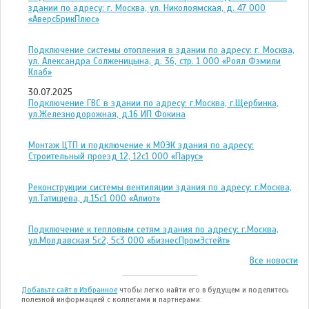
здании по адресу: г. Москва, ул. Николоямская, д. 47 ООО
«АверсБрикПлюс»
Подключение системы отопления в здании по адресу: г. Москва,
ул. Александра Солженицына, д. 36, стр. 1 ООО «Роял Фэмили
Клаб»
30.07.2025
Подключение ГВС в здании по адресу: г.Москва, г.Щербинка,
ул.Железнодорожная, д.16 ИП Фокина
Монтаж ЦТП и подключение к МОЭК здания по адресу:
Строительный проезд 12, 12с1 ООО «Парус»
Реконструкции системы вентиляции здания по адресу: г.Москва,
ул.Татищева, д.15с1 ООО «Алиот»
Подключение к тепловым сетям здания по адресу: г.Москва,
ул.Молдавская 5с2, 5с3 ООО «БизнесПромЭстейт»
Все новости
Добавьте сайт в Избранное
чтобы легко найти его в будущем и поделитесь
полезной информацией с коллегами и партнерами: