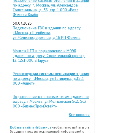
Подключение системы отопления в здании
по адресу: г. Москва, ул. Александра
Солженицына, д. 36, стр. 1 ООО «Роял
Фэмили Клаб»
30.07.2025
Подключение ГВС в здании по адресу:
г.Москва, г.Щербинка,
ул.Железнодорожная, д.16 ИП Фокина
Монтаж ЦТП и подключение к МОЭК
здания по адресу: Строительный проезд
12, 12с1 ООО «Парус»
Реконструкции системы вентиляции здания
по адресу: г.Москва, ул.Татищева, д.15с1
ООО «Алиот»
Подключение к тепловым сетям здания по
адресу: г.Москва, ул.Молдавская 5с2, 5с3
ООО «БизнесПромЭстейт»
Все новости
Добавьте сайт в Избранное
чтобы легко найти его в
будущем и поделитесь полезной информацией с