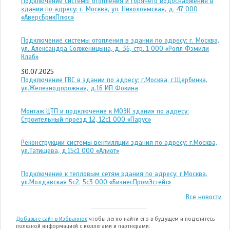
Подключение системы отопления и горячего водоснабжения в
здании по адресу: г. Москва, ул. Николоямская, д. 47 ООО
«АверсБрикПлюс»
Подключение системы отопления в здании по адресу: г. Москва,
ул. Александра Солженицына, д. 36, стр. 1 ООО «Роял Фэмили
Клаб»
30.07.2025
Подключение ГВС в здании по адресу: г.Москва, г.Щербинка,
ул.Железнодорожная, д.16 ИП Фокина
Монтаж ЦТП и подключение к МОЭК здания по адресу:
Строительный проезд 12, 12с1 ООО «Парус»
Реконструкции системы вентиляции здания по адресу: г.Москва,
ул.Татищева, д.15с1 ООО «Алиот»
Подключение к тепловым сетям здания по адресу: г.Москва,
ул.Молдавская 5с2, 5с3 ООО «БизнесПромЭстейт»
Все новости
Добавьте сайт в Избранное
чтобы легко найти его в будущем и поделитесь
полезной информацией с коллегами и партнерами: