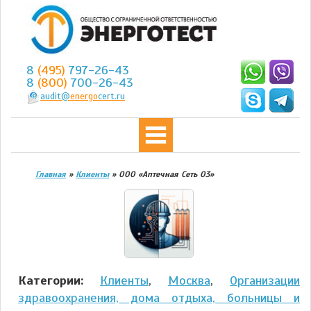
8
(495)
797-26-43
8
(800)
700-26-43
audit@
energo
cert.ru
Главная
»
Клиенты
»
ООО «Аптечная Сеть О3»
Категории:
Клиенты
,
Москва
,
Организации
здравоохранения, дома отдыха, больницы и