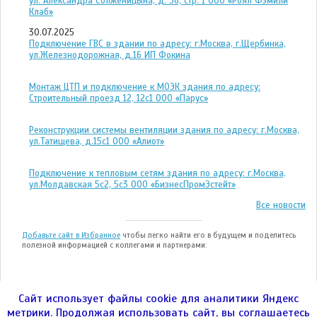
ул. Александра Солженицына, д. 36, стр. 1 ООО «Роял Фэмили
Клаб»
30.07.2025
Подключение ГВС в здании по адресу: г.Москва, г.Щербинка,
ул.Железнодорожная, д.16 ИП Фокина
Монтаж ЦТП и подключение к МОЭК здания по адресу:
Строительный проезд 12, 12с1 ООО «Парус»
Реконструкции системы вентиляции здания по адресу: г.Москва,
ул.Татищева, д.15с1 ООО «Алиот»
Подключение к тепловым сетям здания по адресу: г.Москва,
ул.Молдавская 5с2, 5с3 ООО «БизнесПромЭстейт»
Все новости
Добавьте сайт в Избранное
чтобы легко найти его в будущем и поделитесь
полезной информацией с коллегами и партнерами:
Сайт использует файлы cookie для аналитики Яндекс
метрики. Продолжая использовать сайт, вы соглашаетесь
ООО "ЭНЕРГОТЕСТ" © 2004—2026гг.