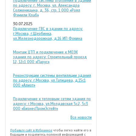
Подключение системы отопления в здании
по адресу: г. Москва, ул. Александра
Солженицына, д. 36, стр. 1 ООО «Роял
Фэмили Клаб»
30.07.2025
Подключение ГВС в здании по адресу:
г.Москва, г.Щербинка,
ул.Железнодорожная, д.16 ИП Фокина
Монтаж ЦТП и подключение к МОЭК
здания по адресу: Строительный проезд
12, 12с1 ООО «Парус»
Реконструкции системы вентиляции здания
по адресу: г.Москва, ул.Татищева, д.15с1
ООО «Алиот»
Подключение к тепловым сетям здания по
адресу: г.Москва, ул.Молдавская 5с2, 5с3
ООО «БизнесПромЭстейт»
Все новости
Добавьте сайт в Избранное
чтобы легко найти его в
будущем и поделитесь полезной информацией с