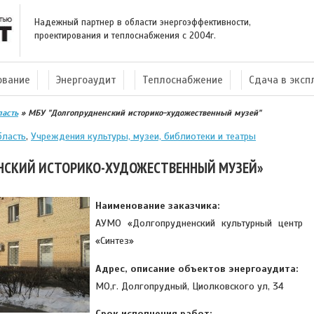
Надежный партнер в области энергоэффективности,
проектирования и теплоснабжения с 2004г.
ование
Энергоаудит
Теплоснабжение
Сдача в экс
ласть
»
МБУ "Долгопрудненский историко-художественный музей"
бласть
,
Учреждения культуры, музеи, библиотеки и театры
НСКИЙ ИСТОРИКО-ХУДОЖЕСТВЕННЫЙ МУЗЕЙ»
Наименование заказчика:
АУМО «Долгопрудненский культурный центр
«Синтез»
Адрес, описание объектов энергоаудита:
МО,г. Долгопрудный, Циолковского ул, 34
Срок исполнения работ: