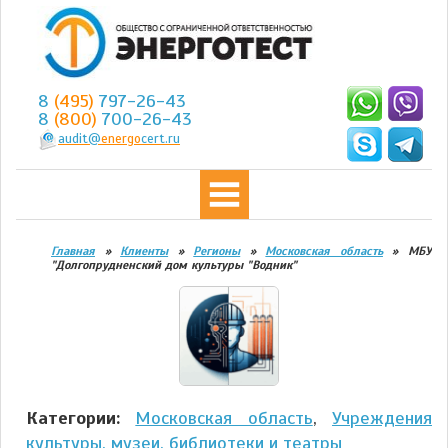
8
(495)
797-26-43
8
(800)
700-26-43
audit@
energo
cert.ru
Главная
»
Клиенты
»
Регионы
»
Московская область
»
МБУ
"Долгопрудненский дом культуры "Водник"
Категории:
Московская область
,
Учреждения
культуры, музеи, библиотеки и театры