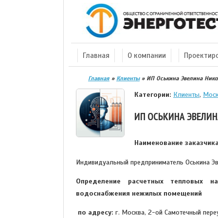
Главная
О компании
Проектир
Главная
»
Клиенты
»
ИП Оськина Эвелина Нико
Категории:
Клиенты
,
Мос
ИП ОСЬКИНА ЭВЕЛИ
Наименование заказчика
Индивидуальный предприниматель Оськина Э
Определение расчетных тепловых на
водоснабжения нежилых помещений
по адресу:
г. Москва, 2-ой Самотечный переуло