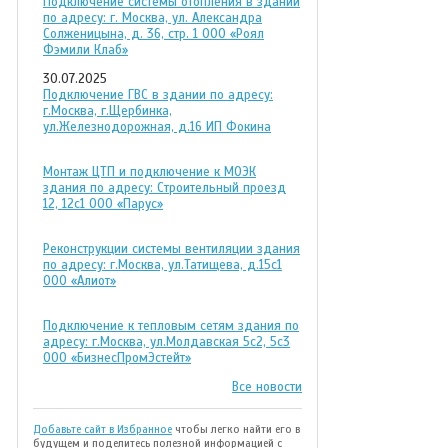
Подключение системы отопления в здании
по адресу: г. Москва, ул. Александра
Солженицына, д. 36, стр. 1 ООО «Роял
Фэмили Клаб»
30.07.2025
Подключение ГВС в здании по адресу:
г.Москва, г.Щербинка,
ул.Железнодорожная, д.16 ИП Фокина
Монтаж ЦТП и подключение к МОЭК
здания по адресу: Строительный проезд
12, 12с1 ООО «Парус»
Реконструкции системы вентиляции здания
по адресу: г.Москва, ул.Татищева, д.15с1
ООО «Алиот»
Подключение к тепловым сетям здания по
адресу: г.Москва, ул.Молдавская 5с2, 5с3
ООО «БизнесПромЭстейт»
Все новости
Добавьте сайт в Избранное
чтобы легко найти его в
будущем и поделитесь полезной информацией с