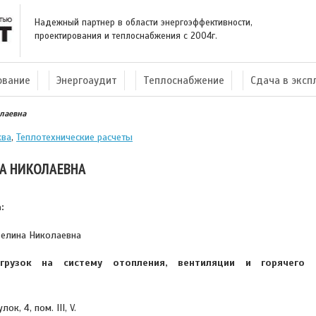
Надежный партнер в области энергоэффективности,
проектирования и теплоснабжения с 2004г.
ование
Энергоаудит
Теплоснабжение
Сдача в экс
лаевна
ква
,
Теплотехнические расчеты
НА НИКОЛАЕВНА
:
велина Николаевна
грузок на систему отопления, вентиляции и горячего
к, 4, пом. III, V.