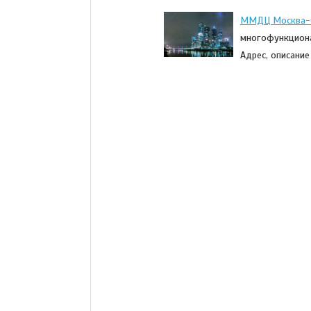
ММДЦ Москва-
многофункциона
Адрес, описани