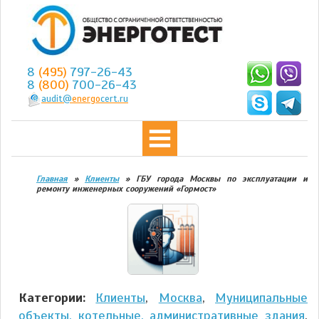
8
(495)
797-26-43
8
(800)
700-26-43
audit@
energo
cert.ru
Главная
»
Клиенты
»
ГБУ города Москвы по эксплуатации и
ремонту инженерных сооружений «Гормост»
Категории:
Клиенты
,
Москва
,
Муниципальные
объекты, котельные, административные здания
,