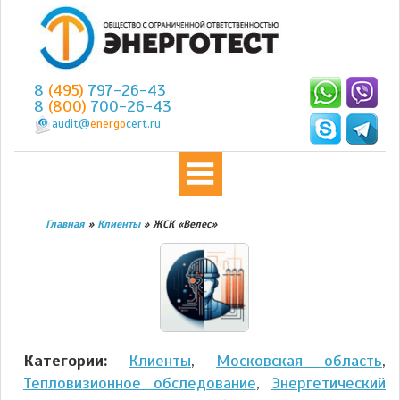
8
(495)
797-26-43
8
(800)
700-26-43
audit@
energo
cert.ru
Главная
»
Клиенты
»
ЖСК «Велес»
Категории:
Клиенты
,
Московская область
,
Тепловизионное обследование
,
Энергетический