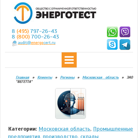
8
(495)
797-26-43
8
(800)
700-26-43
audit@
energo
cert.ru
Главная
»
Клиенты
»
Регионы
»
Московская область
»
ЗАО
"ВЕГЕТТА"
Категории:
Московская область
,
Промышленные
предприятия, производство, склады