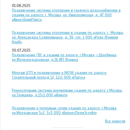
01.08.2025
Подключение системы отопления и горячего водоснабжения в
здании по адресу: г. Москва, ул. Николоямская, д. 47 ООО
«АверсБрикПлюс»
Подключение системы отопления в здании по адресу: г. Москва,
ул. Александра Солженицына, д. 36, стр. 1 ООО «Роял Фэмили
Клаб»
30.07.2025
Подключение ГВС в здании по адресу: г.Москва, г.Щербинка,
ул.Железнодорожная, д.16 ИП Фокина
Монтаж ЦТП и подключение к МОЭК здания по адресу:
Строительный проезд 12, 12с1 ООО «Парус»
Реконструкции системы вентиляции здания по адресу: г.Москва,
ул.Татищева, д.15с1 ООО «Алиот»
Подключение к тепловым сетям здания по адресу: г.Москва,
ул.Молдавская 5с2, 5с3 ООО «БизнесПромЭстейт»
Все новости