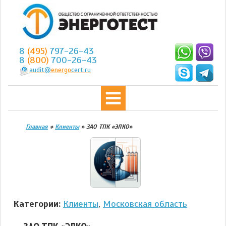
8
(495)
797-26-43
8
(800)
700-26-43
audit@
energo
cert.ru
Главная
»
Клиенты
»
ЗАО ТПК «ЭЛКО»
Категории:
Клиенты
,
Московская область