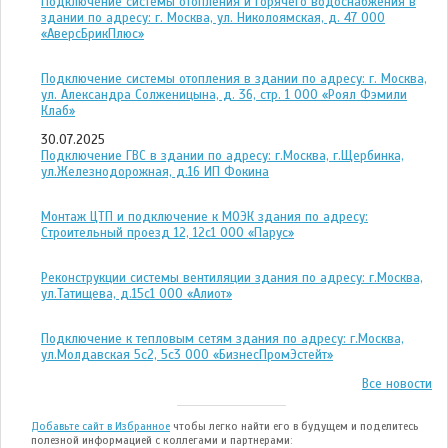
Подключение системы отопления и горячего водоснабжения в
здании по адресу: г. Москва, ул. Николоямская, д. 47 ООО
«АверсБрикПлюс»
Подключение системы отопления в здании по адресу: г. Москва,
ул. Александра Солженицына, д. 36, стр. 1 ООО «Роял Фэмили
Клаб»
30.07.2025
Подключение ГВС в здании по адресу: г.Москва, г.Щербинка,
ул.Железнодорожная, д.16 ИП Фокина
Монтаж ЦТП и подключение к МОЭК здания по адресу:
Строительный проезд 12, 12с1 ООО «Парус»
Реконструкции системы вентиляции здания по адресу: г.Москва,
ул.Татищева, д.15с1 ООО «Алиот»
Подключение к тепловым сетям здания по адресу: г.Москва,
ул.Молдавская 5с2, 5с3 ООО «БизнесПромЭстейт»
Все новости
Добавьте сайт в Избранное
чтобы легко найти его в будущем и поделитесь
полезной информацией с коллегами и партнерами: