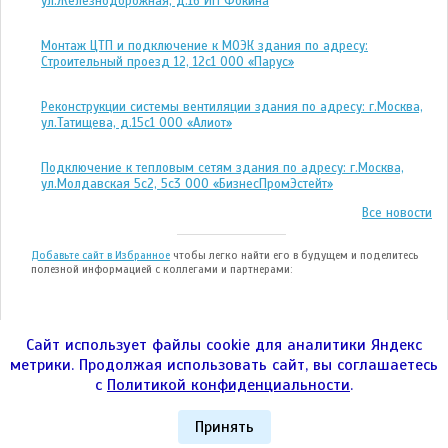
ул.Железнодорожная, д.16 ИП Фокина
Монтаж ЦТП и подключение к МОЭК здания по адресу:
Строительный проезд 12, 12с1 ООО «Парус»
Реконструкции системы вентиляции здания по адресу: г.Москва,
ул.Татищева, д.15с1 ООО «Алиот»
Подключение к тепловым сетям здания по адресу: г.Москва,
ул.Молдавская 5с2, 5с3 ООО «БизнесПромЭстейт»
Все новости
Добавьте сайт в Избранное
чтобы легко найти его в будущем и поделитесь
полезной информацией с коллегами и партнерами:
Сайт использует файлы cookie для аналитики Яндекс
метрики. Продолжая использовать сайт, вы соглашаетесь
ООО "ЭНЕРГОТЕСТ" © 2004—2026гг.
с
Политикой конфиденциальности
.
город Москва, Улица 1905 года, дом 7, стр. 1,
пом.IV, ком.14 Телефон:
8 (800) 700-26-43
Политика конфиденциальности
|
ЭНЕРГОТЕСТ
|
Контакты
|
Принять
audit@
Energo
Cert.ru