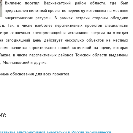
Виллемс посетил Верхнекетский район области, где был
представлен пилотный проект по переводу котельных на местные
энергетические ресурсы. В рамках встречи стороны обсудили
од. Так, в числе наиболее перспективных проектов специалисты
етро-солнечных электростанций и источников энергии на отходах
 на сегодняшний день действует несколько объектов на местных
ремя начнется строительство новой котельной на щепе, которая
 Также, в числе перспективных районов Томской области выделены
, Молчановский и другие.
нные обоснования для всех проектов.
МУ:
азвитие альтернативной энергетики в России экономически