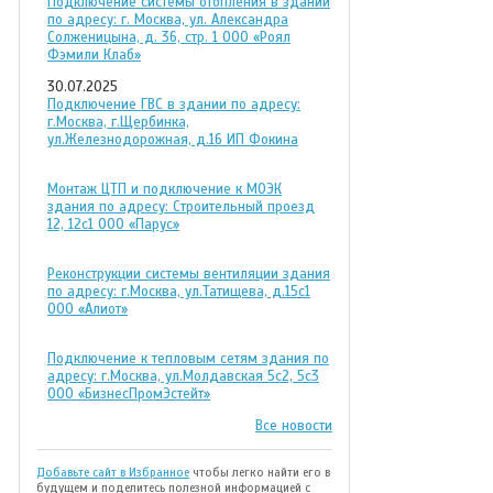
Подключение системы отопления в здании
по адресу: г. Москва, ул. Александра
Солженицына, д. 36, стр. 1 ООО «Роял
Фэмили Клаб»
30.07.2025
Подключение ГВС в здании по адресу:
г.Москва, г.Щербинка,
ул.Железнодорожная, д.16 ИП Фокина
Монтаж ЦТП и подключение к МОЭК
здания по адресу: Строительный проезд
12, 12с1 ООО «Парус»
Реконструкции системы вентиляции здания
по адресу: г.Москва, ул.Татищева, д.15с1
ООО «Алиот»
Подключение к тепловым сетям здания по
адресу: г.Москва, ул.Молдавская 5с2, 5с3
ООО «БизнесПромЭстейт»
Все новости
Добавьте сайт в Избранное
чтобы легко найти его в
будущем и поделитесь полезной информацией с