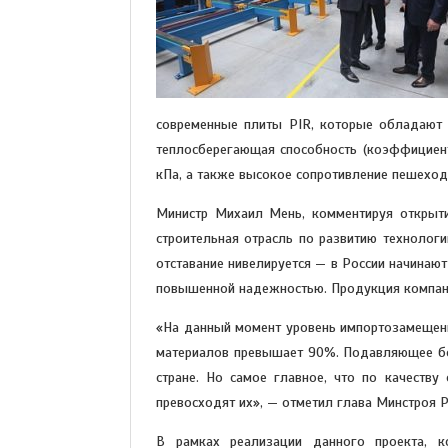
современные плиты PIR, которые обладают 
теплосберегающая способность (коэффициент
кПа, а также высокое сопротивление пешеходн
Министр Михаил Мень, комментируя открыти
строительная отрасль по развитию технолог
отставание нивелируется — в России начина
повышенной надежностью. Продукция компани
«На данный момент уровень импортозамещен
материалов превышает 90%. Подавляющее бо
стране. Но самое главное, что по качеству
превосходят их», — отметил глава Минстроя Р
В рамках реализации данного проекта, 