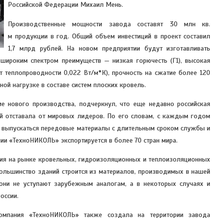
Российской Федерации Михаил Мень.
Производственные мощности завода составят 30 млн кв.
м продукции в год. Общий объем инвестиций в проект составил
1,7 млрд рублей. На новом предприятии будут изготавливать
широким спектром преимуществ — низкая горючесть (Г1), высокая
 теплопроводности 0,022 Вт/м*К), прочность на сжатие более 120
ой нагрузке в составе систем плоских кровель.
е нового производства, подчеркнул, что еще недавно российская
ий отставала от мировых лидеров. По его словам, с каждым годом
ют выпускаться передовые материалы с длительным сроком службы и
и «ТехноНИКОЛЬ» экспортируется в более 70 стран мира.
ия на рынке кровельных, гидроизоляционных и теплоизоляционных
льшинство зданий строится из материалов, производимых в нашей
 они не уступают зарубежным аналогам, а в некоторых случаях и
оссии.
компания «ТехноНИКОЛЬ» также создала на территории завода