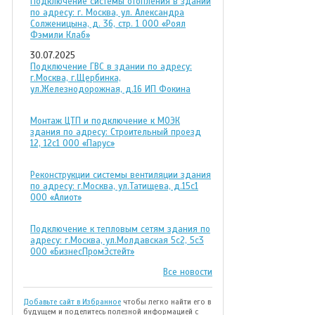
Подключение системы отопления в здании
по адресу: г. Москва, ул. Александра
Солженицына, д. 36, стр. 1 ООО «Роял
Фэмили Клаб»
30.07.2025
Подключение ГВС в здании по адресу:
г.Москва, г.Щербинка,
ул.Железнодорожная, д.16 ИП Фокина
Монтаж ЦТП и подключение к МОЭК
здания по адресу: Строительный проезд
12, 12с1 ООО «Парус»
Реконструкции системы вентиляции здания
по адресу: г.Москва, ул.Татищева, д.15с1
ООО «Алиот»
Подключение к тепловым сетям здания по
адресу: г.Москва, ул.Молдавская 5с2, 5с3
ООО «БизнесПромЭстейт»
Все новости
Добавьте сайт в Избранное
чтобы легко найти его в
будущем и поделитесь полезной информацией с