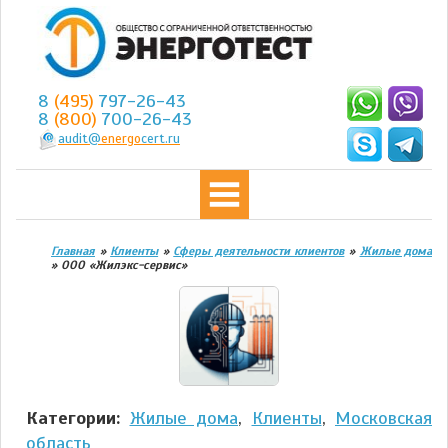
8
(495)
797-26-43
8
(800)
700-26-43
audit@
energo
cert.ru
Главная
»
Клиенты
»
Сферы деятельности клиентов
»
Жилые дома
»
ООО «Жилэкс-сервис»
Категории:
Жилые дома
,
Клиенты
,
Московская
область