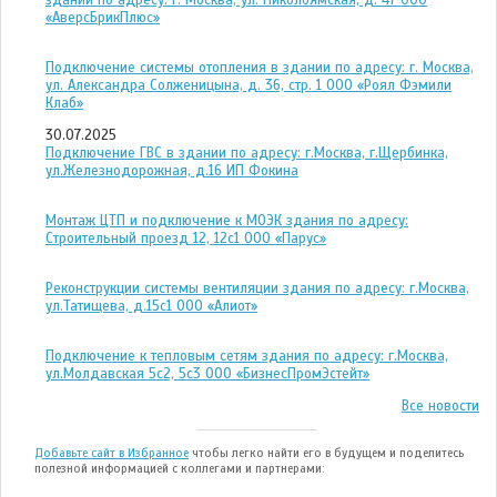
здании по адресу: г. Москва, ул. Николоямская, д. 47 ООО
«АверсБрикПлюс»
Подключение системы отопления в здании по адресу: г. Москва,
ул. Александра Солженицына, д. 36, стр. 1 ООО «Роял Фэмили
Клаб»
30.07.2025
Подключение ГВС в здании по адресу: г.Москва, г.Щербинка,
ул.Железнодорожная, д.16 ИП Фокина
Монтаж ЦТП и подключение к МОЭК здания по адресу:
Строительный проезд 12, 12с1 ООО «Парус»
Реконструкции системы вентиляции здания по адресу: г.Москва,
ул.Татищева, д.15с1 ООО «Алиот»
Подключение к тепловым сетям здания по адресу: г.Москва,
ул.Молдавская 5с2, 5с3 ООО «БизнесПромЭстейт»
Все новости
Добавьте сайт в Избранное
чтобы легко найти его в будущем и поделитесь
полезной информацией с коллегами и партнерами: