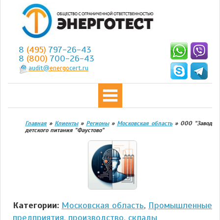
8
(495)
797-26-43
8
(800)
700-26-43
audit@
energo
cert.ru
Главная
»
Клиенты
»
Регионы
»
Московская область
»
ООО "Завод
детского питания "Фаустово"
Категории:
Московская область
,
Промышленные
предприятия, производство, склады