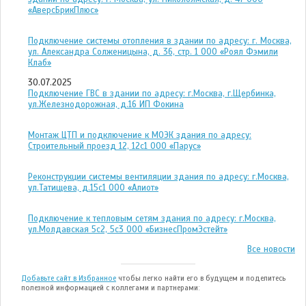
«АверсБрикПлюс»
Подключение системы отопления в здании по адресу: г. Москва,
ул. Александра Солженицына, д. 36, стр. 1 ООО «Роял Фэмили
Клаб»
30.07.2025
Подключение ГВС в здании по адресу: г.Москва, г.Щербинка,
ул.Железнодорожная, д.16 ИП Фокина
Монтаж ЦТП и подключение к МОЭК здания по адресу:
Строительный проезд 12, 12с1 ООО «Парус»
Реконструкции системы вентиляции здания по адресу: г.Москва,
ул.Татищева, д.15с1 ООО «Алиот»
Подключение к тепловым сетям здания по адресу: г.Москва,
ул.Молдавская 5с2, 5с3 ООО «БизнесПромЭстейт»
Все новости
Добавьте сайт в Избранное
чтобы легко найти его в будущем и поделитесь
полезной информацией с коллегами и партнерами: