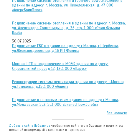
Подключение системы отопления и горячего водоснабжения в
здании по адресу: г. Москва, ул. Николоямская, д. 47 ООО
«АверсБрикПлюс»
Подключение системы отопления в здании по адресу: г. Москва,
ул. Александра Солженицына, д. 36, стр. 1 ООО «Роял Фэмили
Клаб»
30.07.2025
Подключение ГВС в здании по адресу: г.Москва, г.Щербинка,
ул.Железнодорожная, д.16 ИП Фокина
Монтаж ЦТП и подключение к МОЭК здания по адресу:
Строительный проезд 12, 12с1 ООО «Парус»
Реконструкции системы вентиляции здания по адресу: г.Москва,
ул.Татищева, д.15с1 ООО «Алиот»
Подключение к тепловым сетям здания по адресу: г.Москва,
ул.Молдавская 5с2, 5с3 ООО «БизнесПромЭстейт»
Все новости
Добавьте сайт в Избранное
чтобы легко найти его в будущем и поделитесь
полезной информацией с коллегами и партнерами: