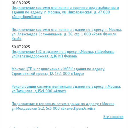
01.08.2025
Подключение системы отопления и горячего водоснабжения в
здании по адресу: г. Москва, ул. Николоямская, д. 47 ООО
«АверсБрикПлюс»
Подключение системы отопления в здании по адресу: г. Москва,
ул. Александра Солженицына, д. 36, стр. 1 ООО «Роял Фэмили
Клаб»
30.07.2025
Подключение ГВС в здании по адресу: г.Москва, г.Щербинка,
ул.Железнодорожная, д.16 ИП Фокина
Монтаж ЦТП и подключение к МОЭК здания по адресу:
Строительный проезд 12, 12с1 ООО «Парус»
Реконструкции системы вентиляции здания по адресу: г.Москва,
ул.Татищева, д.15с1 ООО «Алиот»
Подключение к тепловым сетям здания по адресу: г.Москва,
ул.Молдавская 5с2, 5с3 ООО «БизнесПромЭстейт»
Все новости