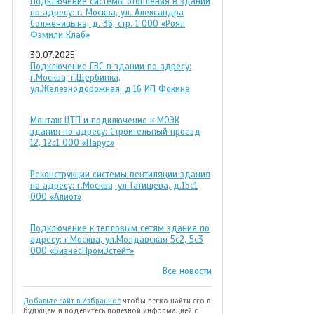
Подключение системы отопления в здании
по адресу: г. Москва, ул. Александра
Солженицына, д. 36, стр. 1 ООО «Роял
Фэмили Клаб»
30.07.2025
Подключение ГВС в здании по адресу:
г.Москва, г.Щербинка,
ул.Железнодорожная, д.16 ИП Фокина
Монтаж ЦТП и подключение к МОЭК
здания по адресу: Строительный проезд
12, 12с1 ООО «Парус»
Реконструкции системы вентиляции здания
по адресу: г.Москва, ул.Татищева, д.15с1
ООО «Алиот»
Подключение к тепловым сетям здания по
адресу: г.Москва, ул.Молдавская 5с2, 5с3
ООО «БизнесПромЭстейт»
Все новости
Добавьте сайт в Избранное
чтобы легко найти его в
будущем и поделитесь полезной информацией с