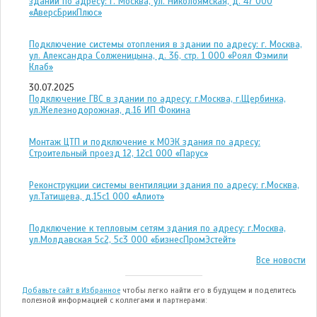
здании по адресу: г. Москва, ул. Николоямская, д. 47 ООО
«АверсБрикПлюс»
Подключение системы отопления в здании по адресу: г. Москва,
ул. Александра Солженицына, д. 36, стр. 1 ООО «Роял Фэмили
Клаб»
30.07.2025
Подключение ГВС в здании по адресу: г.Москва, г.Щербинка,
ул.Железнодорожная, д.16 ИП Фокина
Монтаж ЦТП и подключение к МОЭК здания по адресу:
Строительный проезд 12, 12с1 ООО «Парус»
Реконструкции системы вентиляции здания по адресу: г.Москва,
ул.Татищева, д.15с1 ООО «Алиот»
Подключение к тепловым сетям здания по адресу: г.Москва,
ул.Молдавская 5с2, 5с3 ООО «БизнесПромЭстейт»
Все новости
Добавьте сайт в Избранное
чтобы легко найти его в будущем и поделитесь
полезной информацией с коллегами и партнерами: