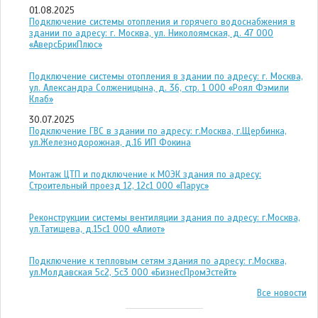
01.08.2025
Подключение системы отопления и горячего водоснабжения в
здании по адресу: г. Москва, ул. Николоямская, д. 47 ООО
«АверсБрикПлюс»
Подключение системы отопления в здании по адресу: г. Москва,
ул. Александра Солженицына, д. 36, стр. 1 ООО «Роял Фэмили
Клаб»
30.07.2025
Подключение ГВС в здании по адресу: г.Москва, г.Щербинка,
ул.Железнодорожная, д.16 ИП Фокина
Монтаж ЦТП и подключение к МОЭК здания по адресу:
Строительный проезд 12, 12с1 ООО «Парус»
Реконструкции системы вентиляции здания по адресу: г.Москва,
ул.Татищева, д.15с1 ООО «Алиот»
Подключение к тепловым сетям здания по адресу: г.Москва,
ул.Молдавская 5с2, 5с3 ООО «БизнесПромЭстейт»
Все новости