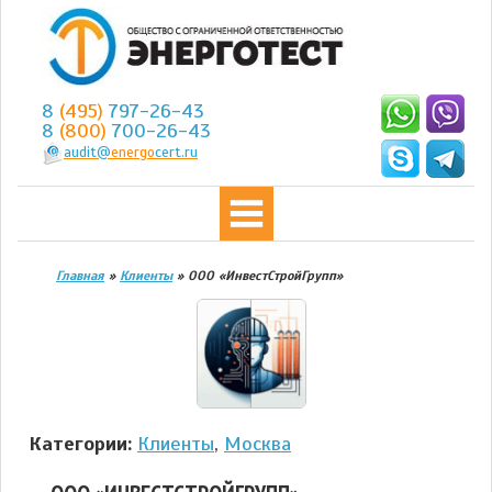
8
(495)
797-26-43
8
(800)
700-26-43
audit@
energo
cert.ru
Главная
»
Клиенты
»
ООО «ИнвестСтройГрупп»
Категории:
Клиенты
,
Москва