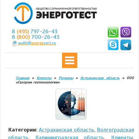
8
(495)
797-26-43
8
(800)
700-26-43
audit@
energo
cert.ru
Главная
»
Клиенты
»
Регионы
»
Астраханская область
»
ООО
«Газпром геотехнологии»
Категории:
Астраханская область
,
Волгоградская
область
,
Калининградская область
,
Клиенты
,