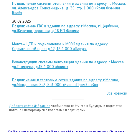
Подключение системы отопления в здании по адресу: г. Москва,
ул. Александра Солженицына, д. 36, стр. 1 ООО «Роял Фэмили
Клаб»
30.07.2025
Подключение ГВС в здании по адресу: г.Москва, г.Щербинка,
ул.Железнодорожная, д.16 ИП Фокина
Монтаж ЦТП и подключение к МОЭК здания по адресу:
Строительный проезд 12, 12с1 ООО «Парус»
Реконструкции системы вентиляции здания по адресу: г.Москва,
ул.Татищева, д.15с1 ООО «Алиот»
Подключение к тепловым сетям здания по адресу: г.Москва,
ул.Молдавская 5с2, 5с3 ООО «БизнесПромЭстейт»
Все новости
Добавьте сайт в Избранное
чтобы легко найти его в будущем и поделитесь
полезной информацией с коллегами и партнерами: