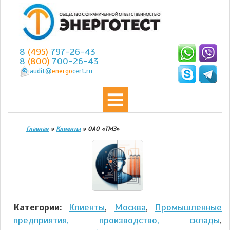
8
(495)
797-26-43
8
(800)
700-26-43
audit@
energo
cert.ru
Главная
»
Клиенты
»
ОАО «ТМЗ»
Категории:
Клиенты
,
Москва
,
Промышленные
предприятия, производство, склады
,