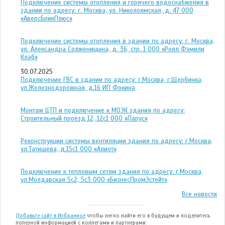
Подключение системы отопления и горячего водоснабжения в
здании по адресу: г. Москва, ул. Николоямская, д. 47 ООО
«АверсБрикПлюс»
Подключение системы отопления в здании по адресу: г. Москва,
ул. Александра Солженицына, д. 36, стр. 1 ООО «Роял Фэмили
Клаб»
30.07.2025
Подключение ГВС в здании по адресу: г.Москва, г.Щербинка,
ул.Железнодорожная, д.16 ИП Фокина
Монтаж ЦТП и подключение к МОЭК здания по адресу:
Строительный проезд 12, 12с1 ООО «Парус»
Реконструкции системы вентиляции здания по адресу: г.Москва,
ул.Татищева, д.15с1 ООО «Алиот»
Подключение к тепловым сетям здания по адресу: г.Москва,
ул.Молдавская 5с2, 5с3 ООО «БизнесПромЭстейт»
Все новости
Добавьте сайт в Избранное
чтобы легко найти его в будущем и поделитесь
полезной информацией с коллегами и партнерами: