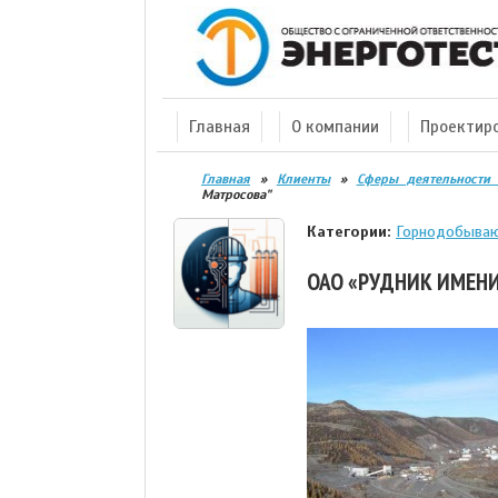
Главная
О компании
Проектир
Главная
»
Клиенты
»
Сферы деятельности 
Матросова"
Категории:
Горнодобыва
ОАО «РУДНИК ИМЕН