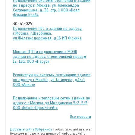
Подключение системы отопления в здании
по адресу: г. Москва, ул. Александра
Солженицына, д. 36, стр. 1 ООО «Роял
Фэмили Клаб»
30.07.2025
Подключение ГВС в здании по адресу:
г.Москва, г.Щербинка,
ул.Железнодорожная, д.16 ИП Фокина
Монтаж ЦТП и подключение к МОЭК
здания по адресу: Строительный проезд
12, 12с1 ООО «Парус»
Реконструкции системы вентиляции здания
по адресу: г.Москва, ул.Татищева, д.15с1
ООО «Алиот»
Подключение к тепловым сетям здания по
адресу: г.Москва, ул.Молдавская 5с2, 5с3
ООО «БизнесПромЭстейт»
Все новости
Добавьте сайт в Избранное
чтобы легко найти его в
будущем и поделитесь полезной информацией с