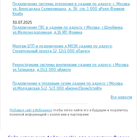
Подключение системы отопления в здании по адресу: г. Москва,
ул. Александра Солженицына, д. 36, стр. 1 ООО «Роял Фэмили
Клаб»
30.07.2025
Подключение ГВС в здании по адресу: г.Москва, г.Щербинка,
ул.Железнодорожная, д.16 ИП Фокина
Монтаж ЦТП и подключение к МОЭК здания по адресу:
Строительный проезд 12, 12с1 ООО «Парус»
Реконструкции системы вентиляции здания по адресу: г.Москва,
ул.Татищева, д.15с1 ООО «Алиот»
Подключение к тепловым сетям здания по адресу: г.Москва,
ул.Молдавская 5с2, 5с3 ООО «БизнесПромЭстейт»
Все новости
Добавьте сайт в Избранное
чтобы легко найти его в будущем и поделитесь
полезной информацией с коллегами и партнерами: