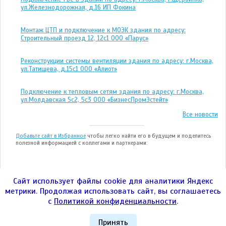
ул.Железнодорожная, д.16 ИП Фокина
Монтаж ЦТП и подключение к МОЭК здания по адресу:
Строительный проезд 12, 12с1 ООО «Парус»
Реконструкции системы вентиляции здания по адресу: г.Москва,
ул.Татищева, д.15с1 ООО «Алиот»
Подключение к тепловым сетям здания по адресу: г.Москва,
ул.Молдавская 5с2, 5с3 ООО «БизнесПромЭстейт»
Все новости
Добавьте сайт в Избранное
чтобы легко найти его в будущем и поделитесь
полезной информацией с коллегами и партнерами:
Сайт использует файлы cookie для аналитики Яндекс
метрики. Продолжая использовать сайт, вы соглашаетесь
ООО "ЭНЕРГОТЕСТ" © 2004—2026гг.
с
Политикой конфиденциальности
.
город Москва, Улица 1905 года, дом 7, стр. 1,
пом.IV, ком.14 Телефон:
8 (800) 700-26-43
Политика конфиденциальности
|
ЭНЕРГОТЕСТ
|
Контакты
|
Принять
audit@
Energo
Cert.ru