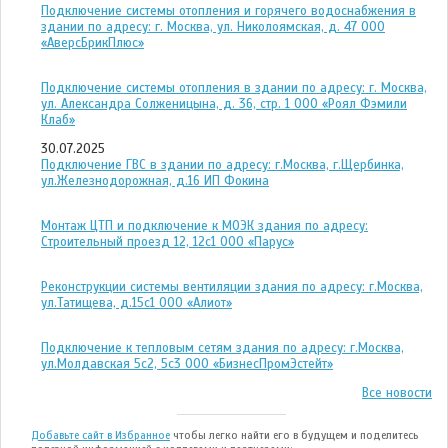
Подключение системы отопления и горячего водоснабжения в
здании по адресу: г. Москва, ул. Николоямская, д. 47 ООО
«АверсБрикПлюс»
Подключение системы отопления в здании по адресу: г. Москва,
ул. Александра Солженицына, д. 36, стр. 1 ООО «Роял Фэмили
Клаб»
30.07.2025
Подключение ГВС в здании по адресу: г.Москва, г.Щербинка,
ул.Железнодорожная, д.16 ИП Фокина
Монтаж ЦТП и подключение к МОЭК здания по адресу:
Строительный проезд 12, 12с1 ООО «Парус»
Реконструкции системы вентиляции здания по адресу: г.Москва,
ул.Татищева, д.15с1 ООО «Алиот»
Подключение к тепловым сетям здания по адресу: г.Москва,
ул.Молдавская 5с2, 5с3 ООО «БизнесПромЭстейт»
Все новости
Добавьте сайт в Избранное
чтобы легко найти его в будущем и поделитесь