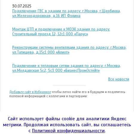
30.07.2025
Подключение ГВС в здании по адресу: г.Москва, г.Щербинка,
ул.Железнодорожная, д.16 ИП Фокина
Монтаж ЦТП и подключение к МОЭК здания по адресу:
Строительный проезд 12, 12с1 ООО «Парус»
Реконструкции системы вентиляции здания по адресу: г.Москва,
ул.Татищева, д.15с1 ООО «Алиот»
Подключение к тепловым сетям здания по адресу: г.Москва,
ул.Молдавская 5с2, 5с3 ООО «БизнесПромЭстейт»
Все новости
Добавьте сайт в Избранное
чтобы легко найти его в будущем и поделитесь
полезной информацией с коллегами и партнерами:
Сайт использует файлы cookie для аналитики Яндекс
метрики. Продолжая использовать сайт, вы соглашаетесь
ООО "ЭНЕРГОТЕСТ" © 2004—2026гг.
с
Политикой конфиденциальности
.
город Москва, Улица 1905 года, дом 7, стр. 1,