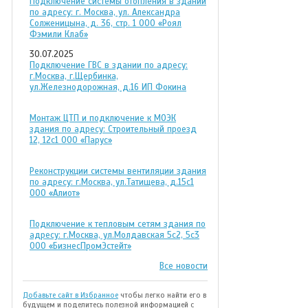
Подключение системы отопления в здании
по адресу: г. Москва, ул. Александра
Солженицына, д. 36, стр. 1 ООО «Роял
Фэмили Клаб»
30.07.2025
Подключение ГВС в здании по адресу:
г.Москва, г.Щербинка,
ул.Железнодорожная, д.16 ИП Фокина
Монтаж ЦТП и подключение к МОЭК
здания по адресу: Строительный проезд
12, 12с1 ООО «Парус»
Реконструкции системы вентиляции здания
по адресу: г.Москва, ул.Татищева, д.15с1
ООО «Алиот»
Подключение к тепловым сетям здания по
адресу: г.Москва, ул.Молдавская 5с2, 5с3
ООО «БизнесПромЭстейт»
Все новости
Добавьте сайт в Избранное
чтобы легко найти его в
будущем и поделитесь полезной информацией с