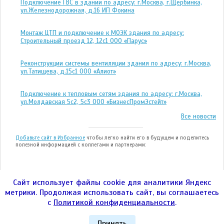
Подключение ГВС в здании по адресу: г.Москва, г.Щербинка,
ул.Железнодорожная, д.16 ИП Фокина
Монтаж ЦТП и подключение к МОЭК здания по адресу:
Строительный проезд 12, 12с1 ООО «Парус»
Реконструкции системы вентиляции здания по адресу: г.Москва,
ул.Татищева, д.15с1 ООО «Алиот»
Подключение к тепловым сетям здания по адресу: г.Москва,
ул.Молдавская 5с2, 5с3 ООО «БизнесПромЭстейт»
Все новости
Добавьте сайт в Избранное
чтобы легко найти его в будущем и поделитесь
полезной информацией с коллегами и партнерами:
Сайт использует файлы cookie для аналитики Яндекс
метрики. Продолжая использовать сайт, вы соглашаетесь
ООО "ЭНЕРГОТЕСТ" © 2004—2026гг.
с
Политикой конфиденциальности
.
город Москва, Улица 1905 года, дом 7, стр. 1,
пом.IV, ком.14 Телефон:
8 (800) 700-26-43
Политика конфиденциальности
|
ЭНЕРГОТЕСТ
|
Контакты
|
Принять