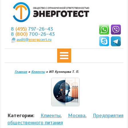
8
(495)
797-26-43
8
(800)
700-26-43
audit@
energo
cert.ru
Главная
»
Клиенты
»
ИП Кузнецова Т. П.
Категории:
Клиенты
,
Москва
,
Предприятия
общественного питания