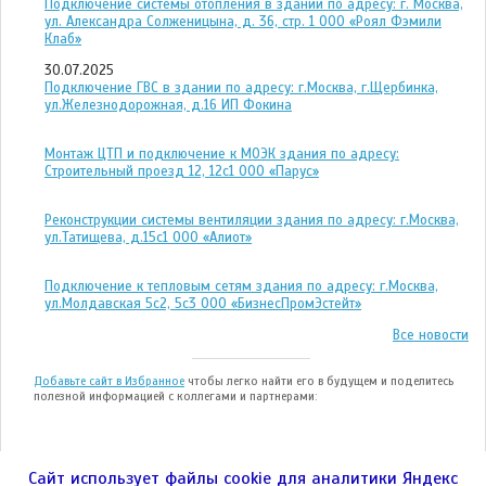
Подключение системы отопления в здании по адресу: г. Москва,
ул. Александра Солженицына, д. 36, стр. 1 ООО «Роял Фэмили
Клаб»
30.07.2025
Подключение ГВС в здании по адресу: г.Москва, г.Щербинка,
ул.Железнодорожная, д.16 ИП Фокина
Монтаж ЦТП и подключение к МОЭК здания по адресу:
Строительный проезд 12, 12с1 ООО «Парус»
Реконструкции системы вентиляции здания по адресу: г.Москва,
ул.Татищева, д.15с1 ООО «Алиот»
Подключение к тепловым сетям здания по адресу: г.Москва,
ул.Молдавская 5с2, 5с3 ООО «БизнесПромЭстейт»
Все новости
Добавьте сайт в Избранное
чтобы легко найти его в будущем и поделитесь
полезной информацией с коллегами и партнерами:
Сайт использует файлы cookie для аналитики Яндекс