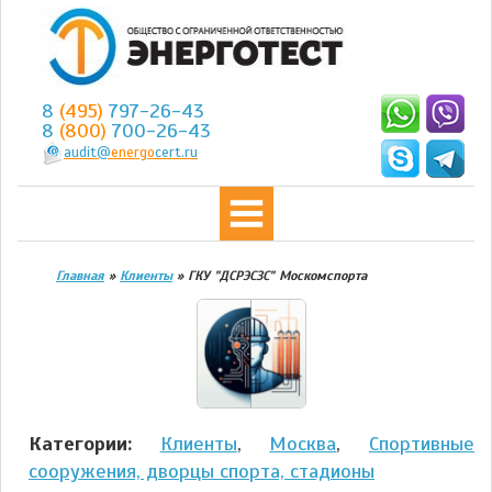
8
(495)
797-26-43
8
(800)
700-26-43
audit@
energo
cert.ru
Главная
»
Клиенты
»
ГКУ "ДСРЭСЗС" Москомспорта
Категории:
Клиенты
,
Москва
,
Спортивные
сооружения, дворцы спорта, стадионы