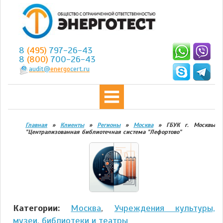
8
(495)
797-26-43
8
(800)
700-26-43
audit@
energo
cert.ru
Главная
»
Клиенты
»
Регионы
»
Москва
»
ГБУК г. Москвы
"Централизованная библиотечная система "Лефортово"
Категории:
Москва
,
Учреждения культуры,
музеи, библиотеки и театры