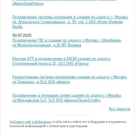
«АверсБрикПлюс»
Подключение системы отопления в здании по адресу: г. Москва,
ул. Александра Солженицына, д. 36, стр. 1 ООО «Роял Фэмили
Клаб»
30.07.2025
Подключение ГВС в здании по адресу: г.Москва, г.Щербинка,
ул.Железнодорожная, д.16 ИП Фокина
Монтаж ЦТП и подключение к МОЭК здания по адресу:
Строительный проезд 12, 12с1 ООО «Парус»
Реконструкции системы вентиляции здания по адресу: г.Москва,
ул.Татищева, д.15с1 ООО «Алиот»
Подключение к тепловым сетям здания по адресу: г.Москва,
ул.Молдавская 5с2, 5с3 ООО «БизнесПромЭстейт»
Все новости
Добавьте сайт в Избранное
чтобы легко найти его в будущем и поделитесь
полезной информацией с коллегами и партнерами: