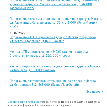
Подключение системы отопления и горячего водоснабжения в
здании по адресу: г. Москва, ул. Николоямская, д. 47 ООО
«АверсБрикПлюс»
Подключение системы отопления в здании по адресу: г. Москва,
ул. Александра Солженицына, д. 36, стр. 1 ООО «Роял Фэмили
Клаб»
30.07.2025
Подключение ГВС в здании по адресу: г.Москва, г.Щербинка,
ул.Железнодорожная, д.16 ИП Фокина
Монтаж ЦТП и подключение к МОЭК здания по адресу:
Строительный проезд 12, 12с1 ООО «Парус»
Реконструкции системы вентиляции здания по адресу: г.Москва,
ул.Татищева, д.15с1 ООО «Алиот»
Подключение к тепловым сетям здания по адресу: г.Москва,
ул.Молдавская 5с2, 5с3 ООО «БизнесПромЭстейт»
Все новости
Добавьте сайт в Избранное
чтобы легко найти его в будущем и поделитесь
полезной информацией с коллегами и партнерами: