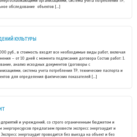
энергоснабжающими организациями, система учета потребления ТР,
альное обследование объектов […]
ДЕНИЙ КУЛЬТУРЫ
0000 руб., в стоимость входят все необходимые виды работ, включая
лнения – от 10 дней с момента подписания договора Состав работ: 1.
вание, анализ исходных документов (договоры с
изациями, система учета потребления ТР, технические паспорта и
ъектов для определения фактических показателей […]
ИТ
едприятий и учреждений, со строго ограниченным бюджетом и
 энергоресурсов предлагаем провести экспресс энергоаудит и
 Экспресс энергоаудит проводится без выезда на объект и без