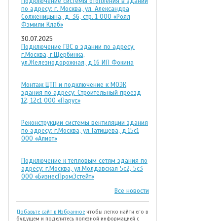
Подключение системы отопления в здании
по адресу: г. Москва, ул. Александра
Солженицына, д. 36, стр. 1 ООО «Роял
Фэмили Клаб»
30.07.2025
Подключение ГВС в здании по адресу:
г.Москва, г.Щербинка,
ул.Железнодорожная, д.16 ИП Фокина
Монтаж ЦТП и подключение к МОЭК
здания по адресу: Строительный проезд
12, 12с1 ООО «Парус»
Реконструкции системы вентиляции здания
по адресу: г.Москва, ул.Татищева, д.15с1
ООО «Алиот»
Подключение к тепловым сетям здания по
адресу: г.Москва, ул.Молдавская 5с2, 5с3
ООО «БизнесПромЭстейт»
Все новости
Добавьте сайт в Избранное
чтобы легко найти его в
будущем и поделитесь полезной информацией с