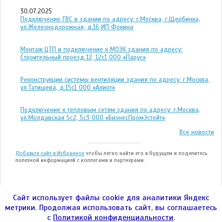
30.07.2025
Подключение ГВС в здании по адресу: г.Москва, г.Щербинка,
ул.Железнодорожная, д.16 ИП Фокина
Монтаж ЦТП и подключение к МОЭК здания по адресу:
Строительный проезд 12, 12с1 ООО «Парус»
Реконструкции системы вентиляции здания по адресу: г.Москва,
ул.Татищева, д.15с1 ООО «Алиот»
Подключение к тепловым сетям здания по адресу: г.Москва,
ул.Молдавская 5с2, 5с3 ООО «БизнесПромЭстейт»
Все новости
Добавьте сайт в Избранное
чтобы легко найти его в будущем и поделитесь
полезной информацией с коллегами и партнерами:
Сайт использует файлы cookie для аналитики Яндекс
метрики. Продолжая использовать сайт, вы соглашаетесь
ООО "ЭНЕРГОТЕСТ" © 2004—2026гг.
с
Политикой конфиденциальности
.
город Москва, Улица 1905 года, дом 7, стр. 1,