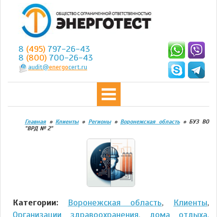
8
(495)
797-26-43
8
(800)
700-26-43
audit@
energo
cert.ru
Главная
»
Клиенты
»
Регионы
»
Воронежская область
»
БУЗ ВО
"ВРД № 2"
Категории:
Воронежская область
,
Клиенты
,
Организации здравоохранения, дома отдыха,