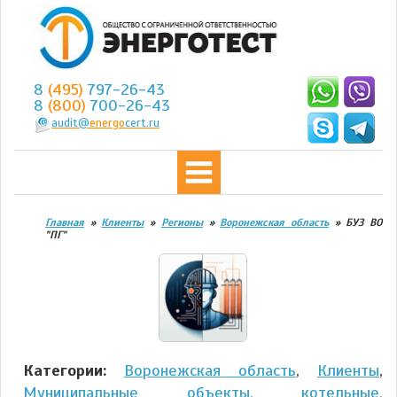
8
(495)
797-26-43
8
(800)
700-26-43
audit@
energo
cert.ru
Главная
»
Клиенты
»
Регионы
»
Воронежская область
»
БУЗ ВО
"ПГ"
Категории:
Воронежская область
,
Клиенты
,
Муниципальные объекты, котельные,